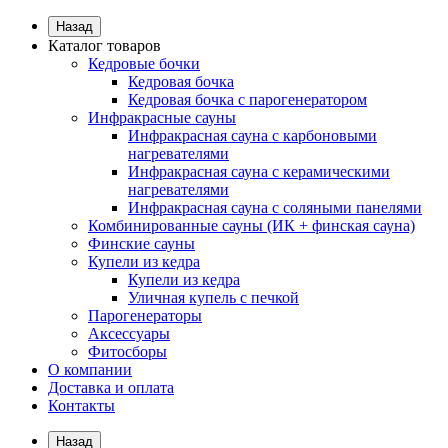
Назад
Каталог товаров
Кедровые бочки
Кедровая бочка
Кедровая бочка с парогенератором
Инфракрасные сауны
Инфракрасная сауна с карбоновыми
нагревателями
Инфракрасная сауна с керамическими
нагревателями
Инфракрасная сауна с соляными панелями
Комбинированные сауны (ИК + финская сауна)
Финские сауны
Купели из кедра
Купели из кедра
Уличная купель с печкой
Парогенераторы
Аксессуары
Фитосборы
О компании
Доставка и оплата
Контакты
Назад