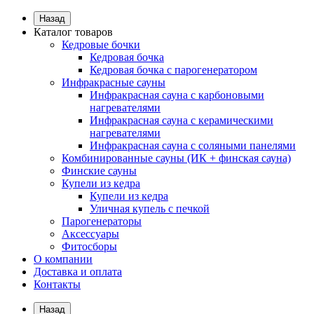
Назад
Каталог товаров
Кедровые бочки
Кедровая бочка
Кедровая бочка с парогенератором
Инфракрасные сауны
Инфракрасная сауна с карбоновыми
нагревателями
Инфракрасная сауна с керамическими
нагревателями
Инфракрасная сауна с соляными панелями
Комбинированные сауны (ИК + финская сауна)
Финские сауны
Купели из кедра
Купели из кедра
Уличная купель с печкой
Парогенераторы
Аксессуары
Фитосборы
О компании
Доставка и оплата
Контакты
Назад