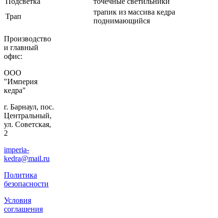
Подсветка
точечные светильники
трапик из массива кедра
Трап
поднимающийся
Производство
и главный
офис:
ООО
"Империя
кедра"
г. Барнаул, пос.
Центральный,
ул. Советская,
2
imperia-
kedra@mail.ru
Политика
безопасности
Условия
соглашения