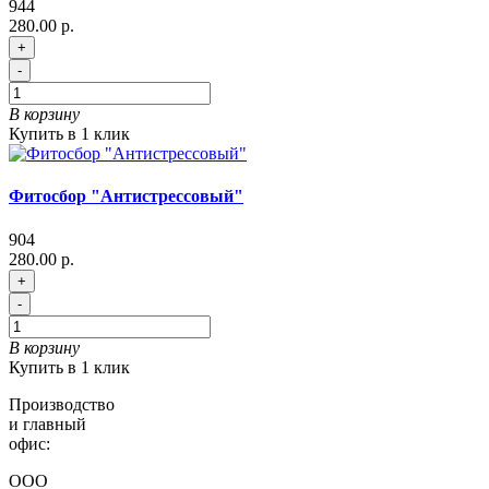
944
280.00 р.
+
-
В корзину
Купить в 1 клик
Фитосбор "Антистрессовый"
904
280.00 р.
+
-
В корзину
Купить в 1 клик
Производство
и главный
офис:
ООО