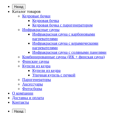
Назад
Каталог товаров
Кедровые бочки
Кедровая бочка
Кедровая бочка с парогенератором
Инфракрасные сауны
Инфракрасная сауна с карбоновыми
нагревателями
Инфракрасная сауна с керамическими
нагревателями
Инфракрасная сауна с соляными панелями
Комбинированные сауны (ИК + финская сауна)
Финские сауны
Купели из кедра
Купели из кедра
Уличная купель с печкой
Парогенераторы
Аксессуары
Фитосборы
О компании
Доставка и оплата
Контакты
Назад