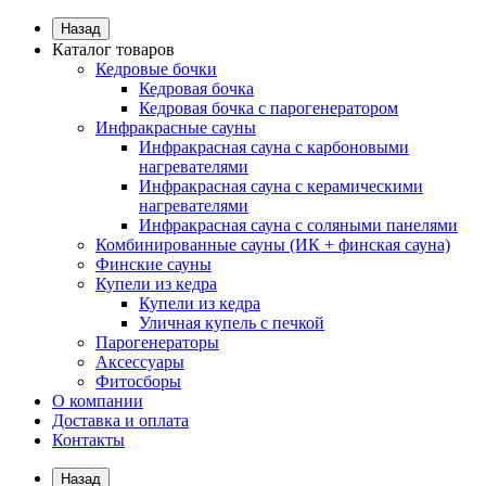
Назад
Каталог товаров
Кедровые бочки
Кедровая бочка
Кедровая бочка с парогенератором
Инфракрасные сауны
Инфракрасная сауна с карбоновыми
нагревателями
Инфракрасная сауна с керамическими
нагревателями
Инфракрасная сауна с соляными панелями
Комбинированные сауны (ИК + финская сауна)
Финские сауны
Купели из кедра
Купели из кедра
Уличная купель с печкой
Парогенераторы
Аксессуары
Фитосборы
О компании
Доставка и оплата
Контакты
Назад