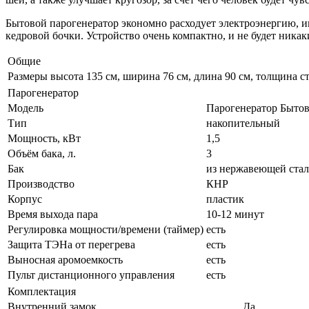
Бытовой парогенератор экономно расходует электроэнергию, и
кедровой бочки. Устройство очень компактно, и не будет никак
Общие
Размеры
высота 135 см, ширина 76 см, длина 90 см, толщина 
Парогенератор
Модель
Парогенератор Быто
Тип
накопительный
Мощность, кВт
1,5
Объём бака, л.
3
Бак
из нержавеющей ста
Производство
КНР
Корпус
пластик
Время выхода пара
10-12 минут
Регулировка мощности/времени (таймер)
есть
Защита ТЭНа от перегрева
есть
Выносная аромоемкость
есть
Пульт дистанционного управления
есть
Комплектация
Внутренний замок
Да