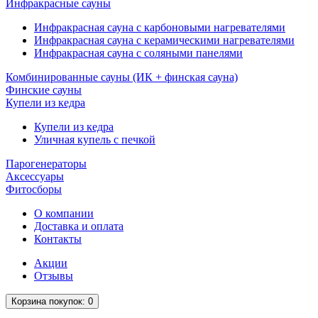
Инфракрасные сауны
Инфракрасная сауна с карбоновыми нагревателями
Инфракрасная сауна с керамическими нагревателями
Инфракрасная сауна с соляными панелями
Комбинированные сауны (ИК + финская сауна)
Финские сауны
Купели из кедра
Купели из кедра
Уличная купель с печкой
Парогенераторы
Аксессуары
Фитосборы
О компании
Доставка и оплата
Контакты
Акции
Отзывы
Корзина
покупок
: 0