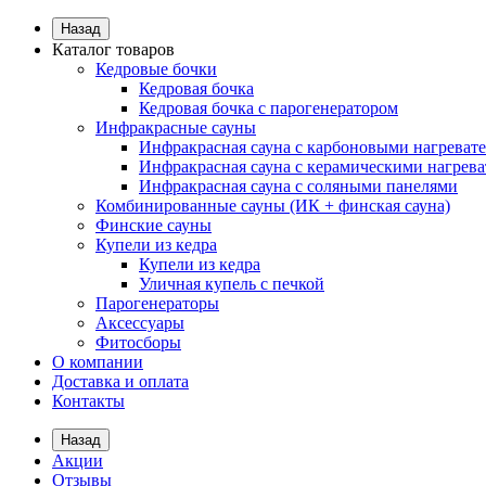
Назад
Каталог товаров
Кедровые бочки
Кедровая бочка
Кедровая бочка с парогенератором
Инфракрасные сауны
Инфракрасная сауна с карбоновыми нагреват
Инфракрасная сауна с керамическими нагрев
Инфракрасная сауна с соляными панелями
Комбинированные сауны (ИК + финская сауна)
Финские сауны
Купели из кедра
Купели из кедра
Уличная купель с печкой
Парогенераторы
Аксессуары
Фитосборы
О компании
Доставка и оплата
Контакты
Назад
Акции
Отзывы