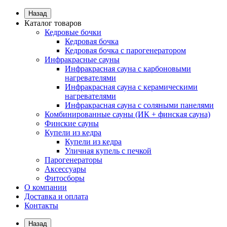
Назад
Каталог товаров
Кедровые бочки
Кедровая бочка
Кедровая бочка с парогенератором
Инфракрасные сауны
Инфракрасная сауна с карбоновыми
нагревателями
Инфракрасная сауна с керамическими
нагревателями
Инфракрасная сауна с соляными панелями
Комбинированные сауны (ИК + финская сауна)
Финские сауны
Купели из кедра
Купели из кедра
Уличная купель с печкой
Парогенераторы
Аксессуары
Фитосборы
О компании
Доставка и оплата
Контакты
Назад