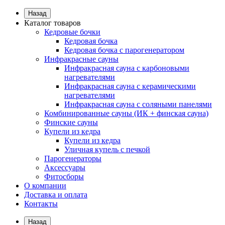
Назад
Каталог товаров
Кедровые бочки
Кедровая бочка
Кедровая бочка с парогенератором
Инфракрасные сауны
Инфракрасная сауна с карбоновыми
нагревателями
Инфракрасная сауна с керамическими
нагревателями
Инфракрасная сауна с соляными панелями
Комбинированные сауны (ИК + финская сауна)
Финские сауны
Купели из кедра
Купели из кедра
Уличная купель с печкой
Парогенераторы
Аксессуары
Фитосборы
О компании
Доставка и оплата
Контакты
Назад