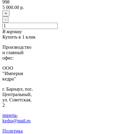
998
5 000.00 р.
+
-
В корзину
Купить в 1 клик
Производство
и главный
офис:
ООО
"Империя
кедра"
г. Барнаул, пос.
Центральный,
ул. Советская,
2
imperia-
kedra@mail.ru
Политика