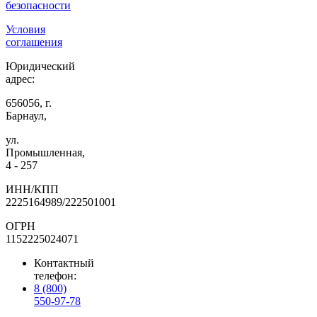
безопасности
Условия
соглашения
Юридический
адрес:
656056, г.
Барнаул,
ул.
Промышленная,
4 - 257
ИНН/КПП
2225164989/222501001
ОГРН
1152225024071
Контактный
телефон:
8 (800)
550-97-78