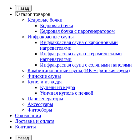
Назад
Каталог товаров
Кедровые бочки
Кедровая бочка
Кедровая бочка с парогенератором
Инфракрасные сауны
Инфракрасная сауна с карбоновыми
нагревателями
Инфракрасная сауна с керамическими
нагревателями
Инфракрасная сауна с соляными панелями
Комбинированные сауны (ИК + финская сауна)
Финские сауны
Купели из кедра
Купели из кедра
Уличная купель с печкой
Парогенераторы
Аксессуары
Фитосборы
О компании
Доставка и оплата
Контакты
Назад