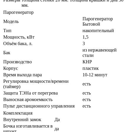
мм.
Парогенератор
Парогенератор
Модель
Бытовой
Тип
накопительный
Мощность, кВт
1,5
Объём бака, л.
3
из нержавеющей
Бак
стали
Производство
КНР
Корпус
пластик
Время выхода пара
10-12 минут
Регулировка мощности/времени
есть
(таймер)
Защита ТЭНа от перегрева
есть
Выносная аромоемкость
есть
Пульт дистанционного управления
есть
Комплектация
Внутренний замок
Да
Бочка изготавливается в
да
шпунт