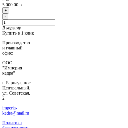
5 000.00 р.
+
-
В корзину
Купить в 1 клик
Производство
и главный
офис:
ООО
"Империя
кедра"
г. Барнаул, пос.
Центральный,
ул. Советская,
2
imperia-
kedra@mail.ru
Политика
безопасности