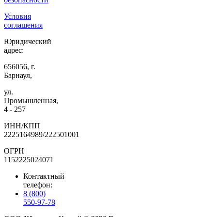
Условия
соглашения
Юридический
адрес:
656056, г.
Барнаул,
ул.
Промышленная,
4 - 257
ИНН/КПП
2225164989/222501001
ОГРН
1152225024071
Контактный
телефон:
8 (800)
550-97-78