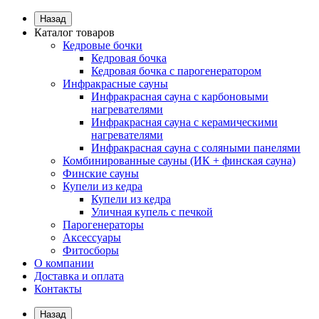
Назад
Каталог товаров
Кедровые бочки
Кедровая бочка
Кедровая бочка с парогенератором
Инфракрасные сауны
Инфракрасная сауна с карбоновыми
нагревателями
Инфракрасная сауна с керамическими
нагревателями
Инфракрасная сауна с соляными панелями
Комбинированные сауны (ИК + финская сауна)
Финские сауны
Купели из кедра
Купели из кедра
Уличная купель с печкой
Парогенераторы
Аксессуары
Фитосборы
О компании
Доставка и оплата
Контакты
Назад