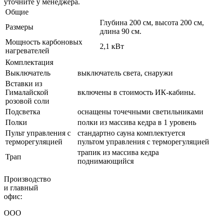
уточните у менеджера.
Общие
Глубина 200 см, высота 200 см,
Размеры
длина 90 см.
Мощность карбоновых
2,1 кВт
нагревателей
Комплектация
Выключатель
выключатель света, снаружи
Вставки из
Гималайской
включены в стоимость ИК-кабины.
розовой соли
Подсветка
оснащены точечными светильниками
Полки
полки из массива кедра в 1 уровень
Пульт управления с
стандартно сауна комплектуется
терморегуляцией
пультом управления с терморегуляцией
трапик из массива кедра
Трап
поднимающийся
Производство
и главный
офис:
ООО