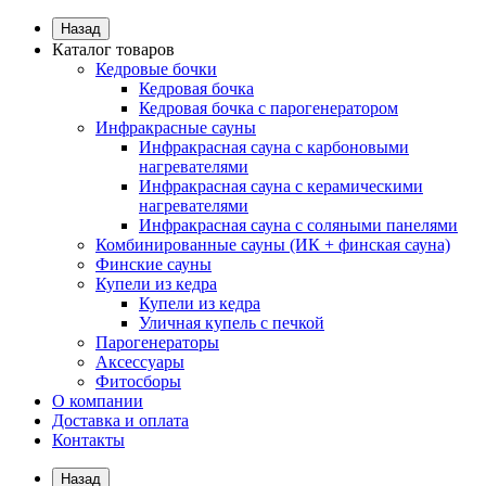
Назад
Каталог товаров
Кедровые бочки
Кедровая бочка
Кедровая бочка с парогенератором
Инфракрасные сауны
Инфракрасная сауна с карбоновыми
нагревателями
Инфракрасная сауна с керамическими
нагревателями
Инфракрасная сауна с соляными панелями
Комбинированные сауны (ИК + финская сауна)
Финские сауны
Купели из кедра
Купели из кедра
Уличная купель с печкой
Парогенераторы
Аксессуары
Фитосборы
О компании
Доставка и оплата
Контакты
Назад