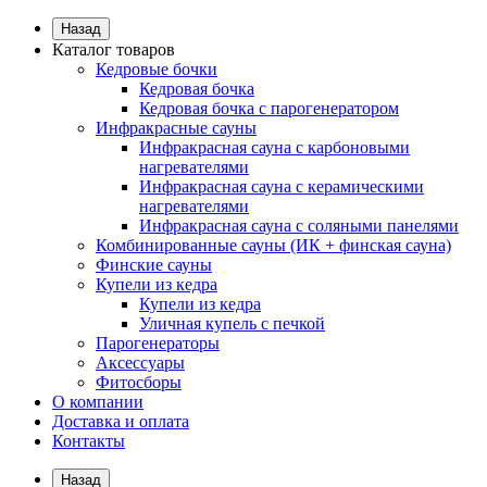
Назад
Каталог товаров
Кедровые бочки
Кедровая бочка
Кедровая бочка с парогенератором
Инфракрасные сауны
Инфракрасная сауна с карбоновыми
нагревателями
Инфракрасная сауна с керамическими
нагревателями
Инфракрасная сауна с соляными панелями
Комбинированные сауны (ИК + финская сауна)
Финские сауны
Купели из кедра
Купели из кедра
Уличная купель с печкой
Парогенераторы
Аксессуары
Фитосборы
О компании
Доставка и оплата
Контакты
Назад