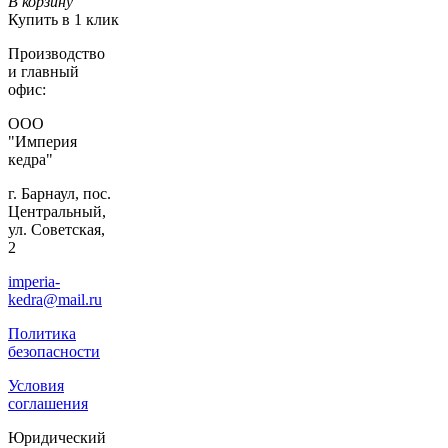
В корзину
Купить в 1 клик
Производство
и главный
офис:
ООО
"Империя
кедра"
г. Барнаул, пос.
Центральный,
ул. Советская,
2
imperia-
kedra@mail.ru
Политика
безопасности
Условия
соглашения
Юридический