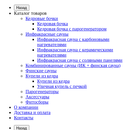
Назад
Каталог товаров
Кедровые бочки
Кедровая бочка
Кедровая бочка с парогенератором
Инфракрасные сауны
Инфракрасная сауна с карбоновыми
нагревателями
Инфракрасная сауна с керамическими
нагревателями
Инфракрасная сауна с соляными панелями
Комбинированные сауны (ИК + финская сауна)
Финские сауны
Купели из кедра
Купели из кедра
Уличная купель с печкой
Парогенераторы
Аксессуары
Фитосборы
О компании
Доставка и оплата
Контакты
Назад